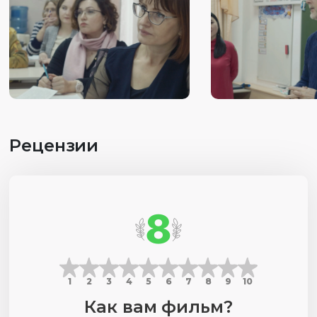
Рецензии
8
1
2
3
4
5
6
7
8
9
10
Как вам фильм?