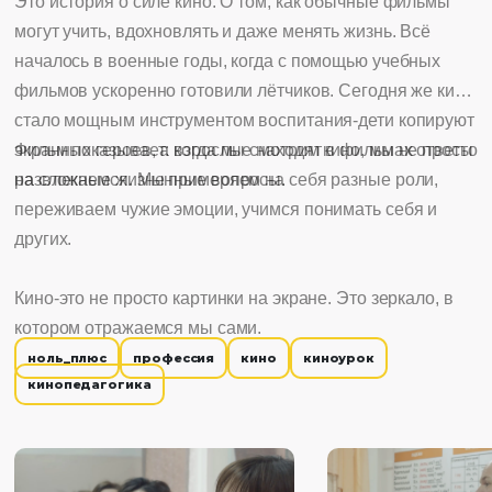
Это история о силе кино. О том, как обычные фильмы
могут учить, вдохновлять и даже менять жизнь. Всё
началось в военные годы, когда с помощью учебных
фильмов ускоренно готовили лётчиков. Сегодня же кино
стало мощным инструментом воспитания-дети копируют
экранных героев, а взрослые находят в фильмах ответы
Фильм показывает: когда мы смотрим кино, мы не просто
на сложные жизненные вопросы.
развлекаемся. Мы примеряем на себя разные роли,
переживаем чужие эмоции, учимся понимать себя и
других.
Кино-это не просто картинки на экране. Это зеркало, в
котором отражаемся мы сами.
ноль_плюс
профессия
кино
киноурок
кинопедагогика