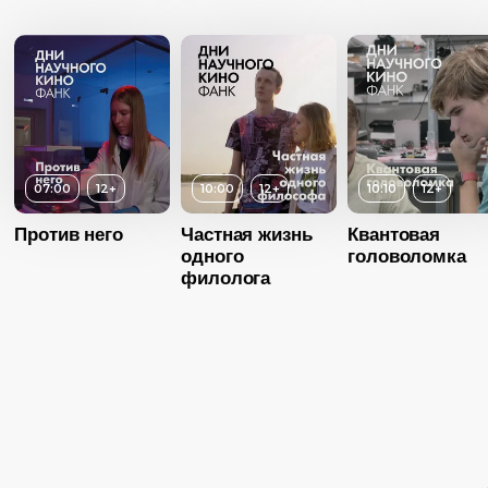
Язык
Русский
Возраст
6+
Длительность
26:00
Возраст
Год
2014
Длительность
07:00
12+
10:00
12+
10:10
12+
Страна
Россия
27:00
Язык
Русский
Год
20
Против него
Частная жизнь
Квантовая
одного
головоломка
Возраст
1
Страна
Росс
филолога
Длительность
Язык
Русск
11:56
Год
20
Страна
Росс
Возраст
12+