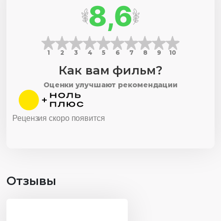
8,6
1
2
3
4
5
6
7
8
9
10
Как вам фильм?
Оценки улучшают рекомендации
Рецензия скоро появится
Отзывы