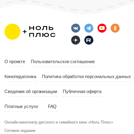
Длительность
Возраст
12+
10:00
Длительность
Год
2023
10:10
Страна
Россия
Год
2023
Страна
Россия
О проекте
Пользовательское соглашение
Кинопедагогика
Политика обработки персональных данных
Сведения об организации
Публичная оферта
Платные услуги
FAQ
Онлайн-кинотеатр детского и семейного кино «Ноль Плюс»
Сетевое издание