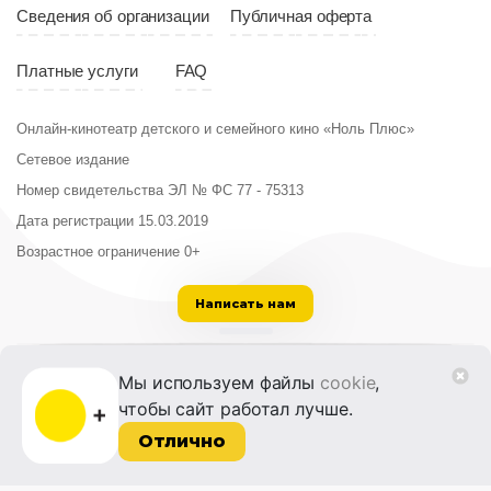
Сведения об организации
Публичная оферта
Платные услуги
FAQ
Онлайн-кинотеатр детского и семейного кино «Ноль Плюс»
Сетевое издание
Номер свидетельства ЭЛ № ФС 77 - 75313
Дата регистрации 15.03.2019
Возрастное ограничение 0+
Написать нам
ООО «Институт развития кино и медиа»
Мы используем файлы
cookie
,
Лицензия на образовательную деятельность
чтобы сайт работал лучше.
№ Л035-01215-72/00614094 от 30 августа
2022 г.
Отлично
© 2014-2026 Фонд «Жизнь и Дело»