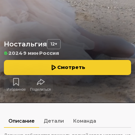
Ностальгия
12+
8
2024
9 мин
Россия
Смотреть
Избранное
Поделиться
Описание
Детали
Команда