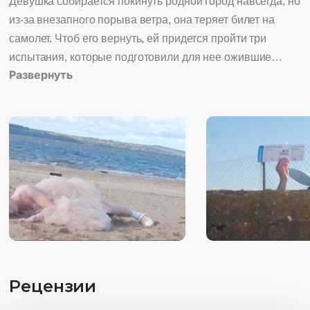
Девушка собирается покинуть родной город навсегда, но
из-за внезапного порыва ветра, она теряет билет на
самолет. Чтоб его вернуть, ей придется пройти три
испытания, которые подготовили для нее ожившие
Развернуть
игрушки из ее детства: переступить через страх - с
клоуном, принять себя - с куклой, и поверить в чудеса - с
кроликом. Но чем ближе она к заветному билету, тем
чаще звучит вопрос: а действительно ли она хочет
уезжать?
Рецензии