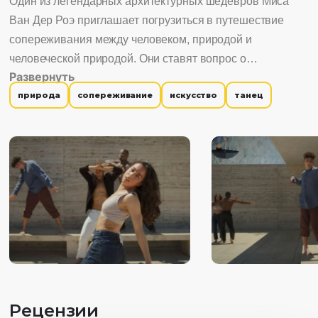
Один из легендарных архитектурных шедевров Миса
Ван Дер Роэ приглашает погрузиться в путешествие
сопереживания между человеком, природой и
человеческой природой. Они ставят вопрос о
Развернуть
восприятии истины, и независимо от того, находится ли
природа
сопереживание
искусство
танец
тело в статике или в движении, мы смотрим, но не
видим.
Рецензии