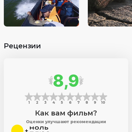
научных исследованиях природы острова. 2. Важная
тема экологического баланса в деятельности человека и
его отношения к природе.
Рецензии
8,9
1
2
3
4
5
6
7
8
9
10
Как вам фильм?
Оценки улучшают рекомендации