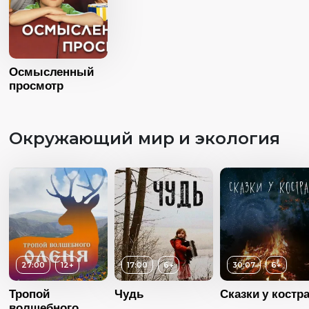
Осмысленный
просмотр
Окружающий мир и экология
27:00
12+
17:00
6+
30:07
6+
Тропой
Чудь
Сказки у костр
волшебного