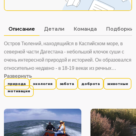
Описание
Детали
Команда
Подборки
Остров Тюлений, находящийся в Каспийском море, в
северной части Дагестана - небольшой клочок суши с
очень интересной природой и историей. Он образовался
относительно недавно - в 18-19 веках из речных
Развернуть
отложений. Сначала это была просто небольшая
природа
экология
забота
доброта
животные
отмель, но постепенно она превратилась в песчаную
мотивация
косу, а потом - небольшой островок, который продолжает
расти. Сейчас остров Тюлений входит в зону
биосферного резервата, который в ближайшей
перспективе может стать биосферным полигоном для
изучения и охраны каспийского тюленя и многих видов
птиц. Интересно смотреть, потому что: 1. История о