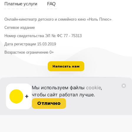
Платные услуги
FAQ
Онлайн-кинотеатр детского и семейного кино «Ноль Плюс»
Сетевое издание
Номер свидетельства ЭЛ № ФС 77 - 75313
Дата регистрации 15.03.2019
Возрастное ограничение 0+
Написать нам
ООО «Институт развития кино и медиа»
Мы используем файлы
cookie
,
Лицензия на образовательную деятельность
чтобы сайт работал лучше.
№ Л035-01215-72/00614094 от 30 августа
2022 г.
Отлично
© 2014-2026 Фонд «Жизнь и Дело»