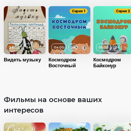
Серия 1
Серия 2
26:00
6+
04:00
3+
05:00
3+
Видеть музыку
Космодром
Космодром
Восточный
Байконур
Фильмы на основе ваших
интересов
Возраст
3+
Возраст
Длительность
Длительность