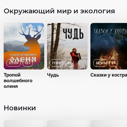
Страна
Россия
Окружающий мир и экология
Язык
Русский
27:00
12+
17:00
6+
30:07
6+
Тропой
Чудь
Сказки у костр
волшебного
оленя
Новинки