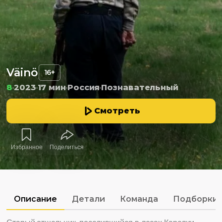
Väinö
16+
8
2023
17 мин
Россия
Познавательный
Смотреть
Избранное
Поделиться
Описание
Детали
Команда
Подборки