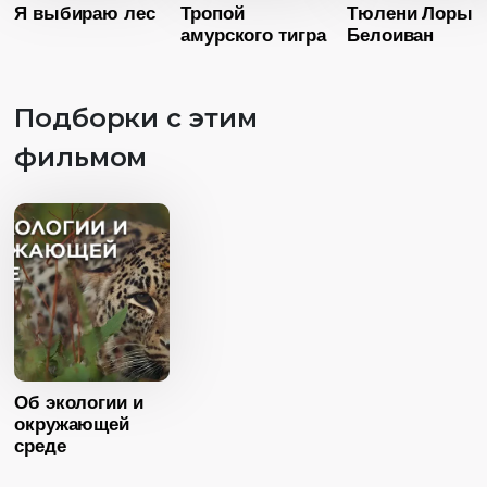
Я выбираю лес
Тропой
Тюлени Лоры
Страна
Россия
амурского тигра
Белоиван
Язык
Русский
Подборки с этим
фильмом
Возраст
1
Возраст
12+
Длительность
19:24
Длительность
39:00
Год
20
Год
2015
Страна
Росс
Страна
Россия
Язык
Русск
Язык
Русский
Возраст
12+
Длительность
Об экологии и
26:24
окружающей
среде
Год
2017