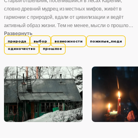
Старый отшельник, поселившийся в лесах Карелии,
словно древний мудрец из местных мифов, живёт в
гармонии с природой, вдали от цивилизации и ведёт
активный образ жизни. Тем не менее, мысли о прошлом
Развернуть
и вечном не оставляют героя.
природа
выбор
возможности
пожилые_люди
одиночество
прошлое