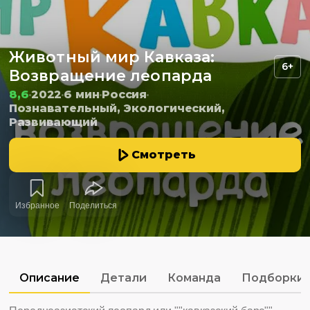
Животный мир Кавказа:
6+
Возвращение леопарда
8,6
2022
6 мин
Россия
Познавательный, Экологический,
Развивающий
Смотреть
Избранное
Поделиться
Описание
Детали
Команда
Подборки