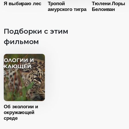
Я выбираю лес
Тропой
Тюлени Лоры
Страна
Россия
амурского тигра
Белоиван
Язык
Русский
Подборки с этим
фильмом
Возраст
1
Возраст
12+
Длительность
19:24
Длительность
39:00
Год
20
Год
2015
Страна
Росс
Страна
Россия
Язык
Русск
Язык
Русский
Возраст
12+
Длительность
Об экологии и
26:24
окружающей
среде
Год
2017