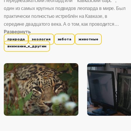
Переднеазиатский леопард или ""кавказский барс"",
один из самых крупных подвидов леопарда в мире. Был
практически полностью истреблён на Кавказе, в
середине двадцатого века. А о том, как проводится
Развернуть
уникальный эксперимент, по восстановлению популяции
природа
экология
забота
животные
этого хищника, мы узнаем в специальном Центре
внимание_к_другим
восстановления леопарда на Кавказе.