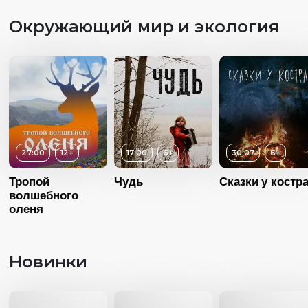
Страна
Россия
Окружающий мир и экология
Язык
Русский
27:00
12+
17:00
6+
30:07
6+
Тропой
Чудь
Сказки у костр
волшебного
оленя
Новинки