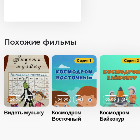
Похожие фильмы
Серия 1
Серия 2
26:00
6+
04:00
3+
05:00
3+
Видеть музыку
Космодром
Космодром
Восточный
Байконур