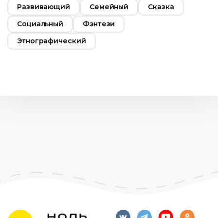
Развивающий
Семейный
Сказка
Социальный
Фэнтези
Этнографический
т
12+
2019
Россия
Русский