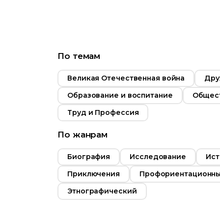
Язык
Возраст
12+
Год
2023
По темам
Страна
Россия
12+
Великая Отечественная война
Дру
Язык
Русский
2022
Образование и воспитание
Общес
Россия
Труд и Профессия
Русский
По жанрам
Биография
Исследование
Ист
Приключения
Профориентационн
Этнографический