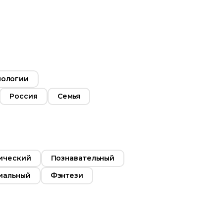
Русский
нологии
Россия
Семья
ический
Познавательный
иальный
Фэнтези