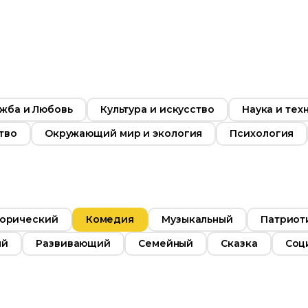
Русский
Язык
Русский
Язык
жба и Любовь
Культура и искусство
Наука и тех
тво
Окружающий мир и экология
Психология
орический
Комедия
Музыкальный
Патриот
ый
Развивающий
Семейный
Сказка
Соц