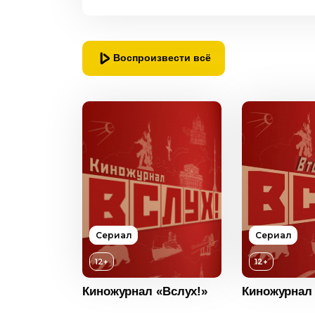
Воспроизвести всё
Сериал
Сериал
Возраст
12+
12+
Год
Киножурнал «Вслух!»
Киножурнал 
Страна