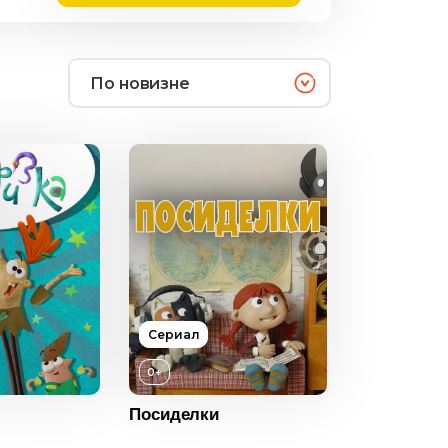
По новизне
Сериал
0+
0+
2012
Посиделки
Россия