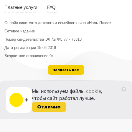
Платные услуги
FAQ
Онлайн-кинотеатр детского и семейного кино «Ноль Плюс»
Сетевое издание
Номер свидетельства ЭЛ № ФС 77 - 75313
Дата регистрации 15.03.2019
Возрастное ограничение 0+
Написать нам
ООО «Институт развития кино и медиа»
Мы используем файлы
cookie
,
Лицензия на образовательную деятельность
чтобы сайт работал лучше.
№ Л035-01215-72/00614094 от 30 августа
2022 г.
Отлично
© 2014-2026 Фонд «Жизнь и Дело»