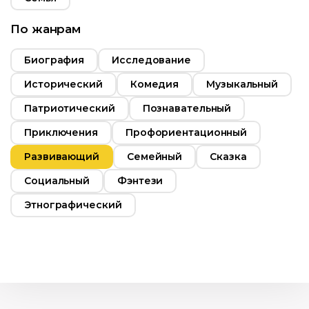
По жанрам
Биография
Исследование
Исторический
Комедия
Музыкальный
Возраст
12+
Патриотический
Познавательный
Год
2019
Приключения
Профориентационный
Страна
Россия
т
0+
Развивающий
Семейный
Сказка
Язык
Русский
2017
Социальный
Фэнтези
Россия
Этнографический
Русский