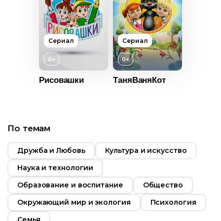
Возраст
12+
Год
2022
Сериал
Сериал
Страна
Россия
0+
0+
Язык
Русский
Рисовашки
ТаняВаняКот
По темам
Дружба и Любовь
Культура и искусство
Наука и технологии
Возраст
0+
Образование и воспитание
Общество
Год
2018
Окружающий мир и экология
Психология
Страна
Россия
Семья
Язык
Русский