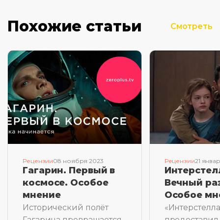
Похожие статьи
Смотреть
Рецензии
08 ноября 2023
Рецензии
21 янва
Гагарин. Первый в
Интерстел
космосе. Особое
Вечный ра
мнение
Особое мн
Исторический полёт
«Интерстелл
Гагарина превращается
предоставил