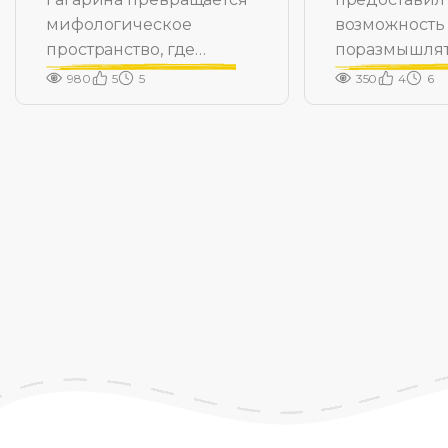
мифологическое
возможность
пространство, где
поразмышлят
рождается Герой
множестве с
980
5
5
350
4
6
тем.