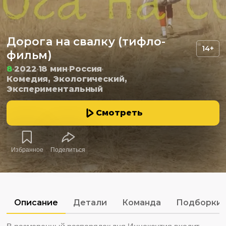
Дорога на свалку (тифло-
14+
фильм)
8
2022
18 мин
Россия
Комедия, Экологический,
Экспериментальный
Смотреть
Избранное
Поделиться
Описание
Детали
Команда
Подборки