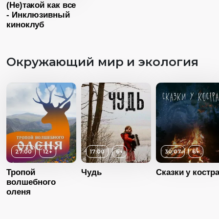
Страна
Япон
(Не)такой как все
- Инклюзивный
Язык
Без диалог
киноклуб
Окружающий мир и экология
27:00
12+
17:00
6+
30:07
6+
Тропой
Чудь
Сказки у костр
волшебного
оленя