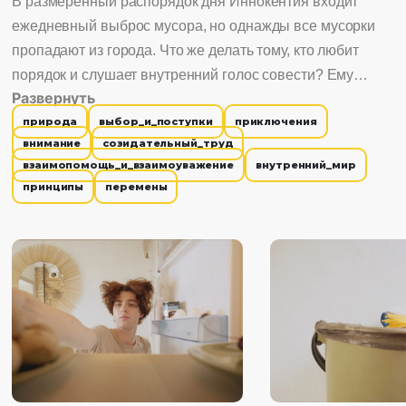
В размеренный распорядок дня Иннокентия входит
ежедневный выброс мусора, но однажды все мусорки
пропадают из города. Что же делать тому, кто любит
порядок и слушает внутренний голос совести? Ему
Развернуть
предстоит не просто противостоять мусорной стихии, а
природа
выбор_и_поступки
приключения
отправится в настоящее путешествие, чтобы каждый
внимание
созидательный_труд
пакет смог найти свою дорогу на свалку. Комедийный
взаимопомощь_и_взаимоуважение
внутренний_мир
фильм, который затрагивает актуальную тему экологии.
принципы
перемены