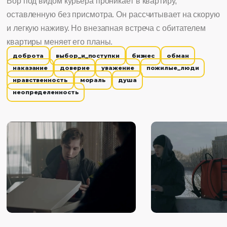
Вор под видом курьера проникает в квартиру,
оставленную без присмотра. Он рассчитывает на скорую
и легкую наживу. Но внезапная встреча с обитателем
квартиры меняет его планы.
доброта
выбор_и_поступки
бизнес
обман
наказание
доверие
уважение
пожилые_люди
нравственность
мораль
душа
неопределенность