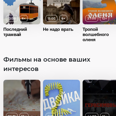
15:00
6+
15:00
6+
27:00
12+
Последний
Не надо врать
Тропой
трамвай
волшебного
оленя
Фильмы на основе ваших
Возраст
1
интересов
Длительность
31:00
Год
20
Возраст
12+
Возраст
6+
Страна
Росс
Длительность
27:00
Длительность
Язык
Русск
15:00
Год
2015