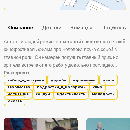
Описание
Детали
Команда
Подборки
Антон - молодой режиссер, который привозит на детский
кинофестиваль фильм про Человека-паука с собой в
главной роли. Он намерен получить главный приз, но
зрители встречают его работу довольно прохладно.
Развернуть
Тогда Антону приходится надеть маску и стать
выбор_и_поступки
дружба
взросление
мечта
супергероем в обычной жизни. Невероятным
творчество
подростки_и_молодежь
кино
Человеком-Антоном.
мотивация
социум
идентичность
молодость
юность