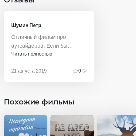
Шумин Петр
Отличный фильм про
аутсайдеров. Если бы
Читать полностью
Тарантино снимал для
подростков, то он бы сделал
21 августа 2019
0
примерно тоже самое.
Похожие фильмы