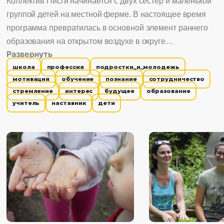
Коллектив Писги начинается с двух сестер и маленькой
группой детей на местной ферме. В настоящее время
программа превратилась в основной элемент раннего
образования на открытом воздухе в округе
Развернуть
Трансильвания в Северной Каролине, занимающийся с
школа
профессия
подростки_и_молодежь
более чем 100 детьми. Сейчас, даже несмотря на такой
мотивация
обучение
познание
сотрудничество
рывок, одна деталь остается неизменной: эти две сестры
стремление
интерес
будущее
образование
и их любовь к свежему воздуху.
учитель
наставник
дети