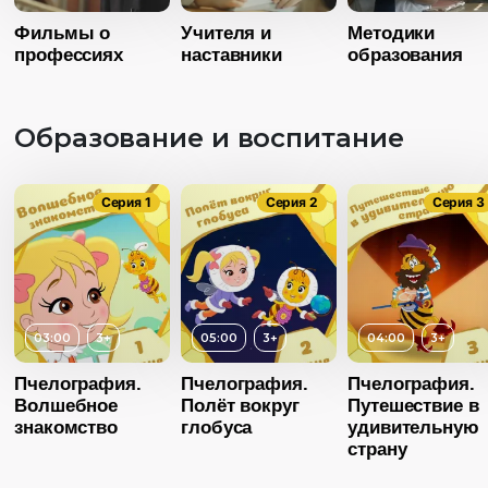
Фильмы о
Учителя и
Методики
Страна
Россия
профессиях
наставники
образования
Язык
Русский
Образование и воспитание
Серия 1
Серия 2
Серия 3
03:00
3+
05:00
3+
04:00
3+
Возраст
Пчелография.
Пчелография.
Пчелография.
Волшебное
Полёт вокруг
Путешествие в
Длительность
03:00
знакомство
глобуса
удивительную
Возраст
3+
страну
Год
20
Длительность