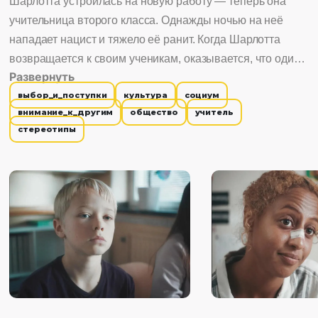
Шарлотта устроилась на новую работу — теперь она
учительница второго класса. Однажды ночью на неё
нападает нацист и тяжело её ранит. Когда Шарлотта
возвращается к своим ученикам, оказывается, что один
Развернуть
из них — сын того самого нациста.
выбор_и_поступки
культура
социум
внимание_к_другим
общество
учитель
стереотипы