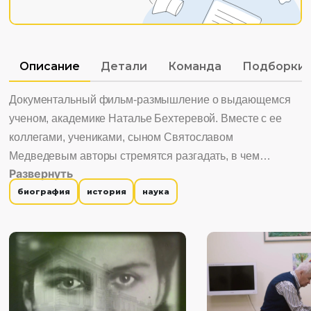
Описание
Детали
Команда
Подборки
Документальный фильм-размышление о выдающемся
ученом, академике Наталье Бехтеревой. Вместе с ее
коллегами, учениками, сыном Святославом
Медведевым авторы стремятся разгадать, в чем
Развернуть
состоял секрет этой уникальной личности. Он не просто
биография
история
наука
была блистательным нейрофизиологом,
исследователем мозга человека, руководителем
академического института, она сумела осуществить то,
что мало кому удается – опередить время.