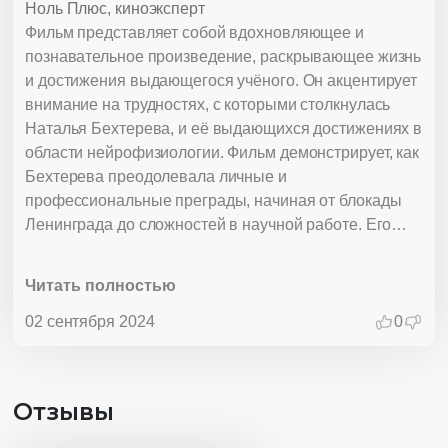
Ноль Плюс, киноэксперт
Фильм представляет собой вдохновляющее и
познавательное произведение, раскрывающее жизнь
и достижения выдающегося учёного. Он акцентирует
внимание на трудностях, с которыми столкнулась
Наталья Бехтерева, и её выдающихся достижениях в
области нейрофизиологии. Фильм демонстрирует, как
Бехтерева преодолевала личные и
профессиональные преграды, начиная от блокады
Ленинграда до сложностей в научной работе. Его
основной посыл- это сила разума и настойчивость,
которые позволяют достигать значимых результатов.
Читать полностью
Мультфильм также подчёркивает важность
образования и научных исследований для решения
02 сентября 2024
0
сложных задач и улучшения жизни людей.
Отличительной чертой фильма является умение
показать сложные научные концепции простым и
Отзывы
доступным языком, что делает его полезным для
зрителей всех возрастов. Он вдохновляет детей на