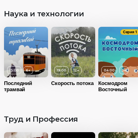
Наука и технологии
Серия 1
15:00
6+
19:00
12+
04:00
3+
Последний
Скорость потока
Космодром
трамвай
Восточный
Труд и Профессия