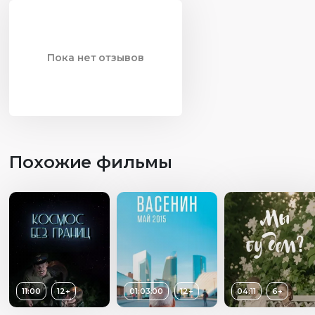
преодоление трудностей и стремление к знаниям,
показывая, как важны упорство и вера в себя для
достижения целей.
Пока нет отзывов
Похожие фильмы
11:00
12+
01:03:00
12+
04:11
6+