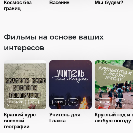
Космос без
Васенин
Мы будем?
границ
Фильмы на основе ваших
интересов
Возраст
6+
Возраст
1
Длительность
04:11
Длительность
29:00
Год
2017
Год
20
Страна
Россия
Возраст
12+
Страна
Росс
Язык
Русский
Длительность
01:56:20
12+
38:19
12+
09:00
16+
Язык
Русск
01:03:00
Краткий курс
Учитель для
Круглый год и 
Год
2015
военной
Глазка
любую погоду
географии
Страна
Россия