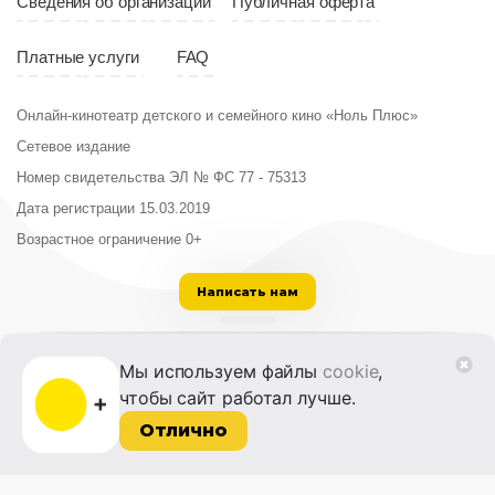
Сведения об организации
Публичная оферта
Платные услуги
FAQ
Онлайн-кинотеатр детского и семейного кино «Ноль Плюс»
Сетевое издание
Номер свидетельства ЭЛ № ФС 77 - 75313
Дата регистрации 15.03.2019
Возрастное ограничение 0+
Написать нам
ООО «Институт развития кино и медиа»
Мы используем файлы
cookie
,
Лицензия на образовательную деятельность
чтобы сайт работал лучше.
№ Л035-01215-72/00614094 от 30 августа
2022 г.
Отлично
© 2014-2026 Фонд «Жизнь и Дело»