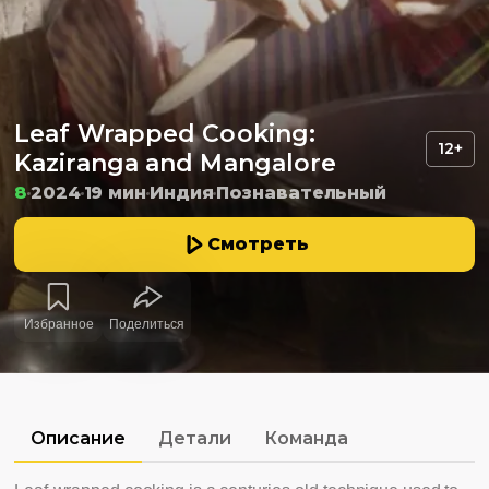
Leaf Wrapped Cooking:
12+
Kaziranga and Mangalore
8
2024
19 мин
Индия
Познавательный
Смотреть
Избранное
Поделиться
Описание
Детали
Команда