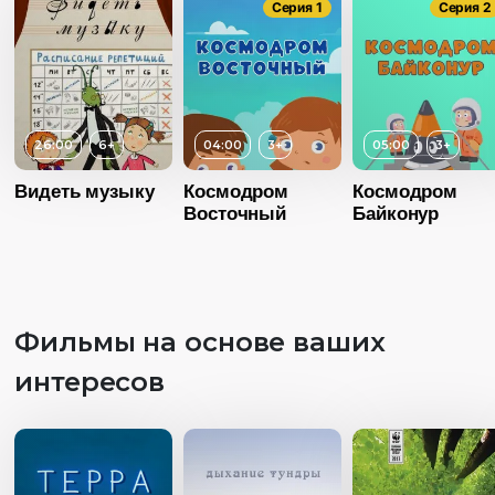
Серия 1
Серия 2
26:00
6+
04:00
3+
05:00
3+
Видеть музыку
Космодром
Космодром
Восточный
Байконур
Фильмы на основе ваших
интересов
Возраст
3+
Возраст
Длительность
Длительность
04:00
04:00
Возраст
3+