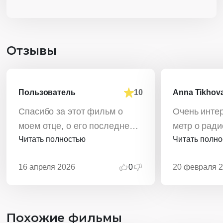
Отзывы
Пользователь
10
Anna Tikhov
Спасибо за этот фильм о
Очень инте
моем отце, о его последней
метр о ради
Читать полностью
Читать полн
боли и надежде. Сделано
Смотрится и
профессионально и с душой
одном дыха
16 апреля 2026
0
20 февраля 
Похожие фильмы