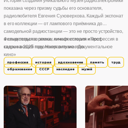
История создания уникального Музея радиоэлектроники
показана через призму судьбы его основателя,
радиолюбителя Евгения Суховерхова. Каждый экспонат
в его коллекции — от лампового приёмника до
самодельной радиостанции — это не просто устройство,
а свидетельство эпохи, личная история и мост,
Фильм создан в рамках кинофестиваля «Профессия в
связывающий поколения энтузиастов.
кадре» в 2025 году. Направление «Документальное
кино»
профессия
история
вдохновение
память
труд
образование
СССР
наследие
музей