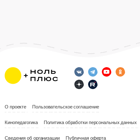
Год
20
Страна
Росс
Возраст
12+
Длительность
Возраст
12+
10:00
Длительность
Год
2023
10:10
Страна
Россия
Год
2023
Страна
Россия
О проекте
Пользовательское соглашение
Кинопедагогика
Политика обработки персональных данных
Сведения об организации
Публичная оферта