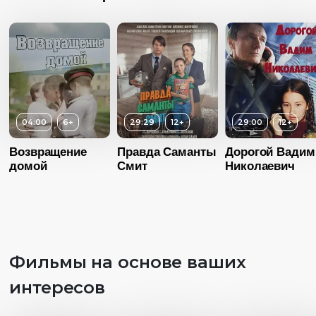
04:00
6+
29:29
12+
29:00
12+
Возвращение
Правда Саманты
Дорогой Вадим
домой
Смит
Николаевич
Фильмы на основе ваших
интересов