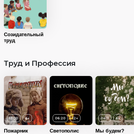
Язык
Без диалог
07:00
Год
2019
Страна
США
Созидательный
Язык
Без диалогов
труд
Труд и Профессия
13:00
6+
06:20
12+
04:11
6+
Пожарник
Светополис
Мы будем?