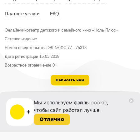
Платные услуги
FAQ
Онлайн-кинотеатр детского и семейного кино «Ноль Плюс»
Сетевое издание
Номер свидетельства ЭЛ № ФС 77 - 75313
Дата регистрации 15.03.2019
Возрастное ограничение 0+
Написать нам
ООО «Институт развития кино и медиа»
Мы используем файлы
cookie
,
Лицензия на образовательную деятельность
чтобы сайт работал лучше.
№ Л035-01215-72/00614094 от 30 августа
2022 г.
Отлично
© 2014-2026 Фонд «Жизнь и Дело»