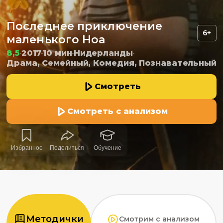
Последнее приключение
6+
маленького Ноа
8,5
2017
10 мин
Нидерланды
Драма, Семейный, Комедия, Познавательный
Смотреть
Смотреть с анализом
Избранное
Поделиться
Обучение
Методички
Смотрим с анализом