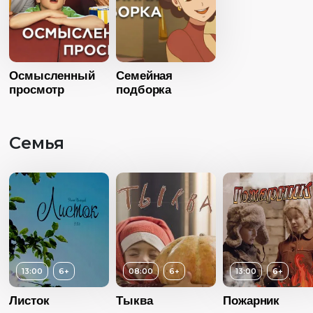
Осмысленный
Семейная
просмотр
подборка
Семья
13:00
6+
08:00
6+
13:00
6+
Листок
Тыква
Пожарник