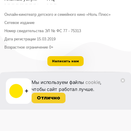
Онлайн-кинотеатр детского и семейного кино «Ноль Плюс»
Сетевое издание
Номер свидетельства ЭЛ № ФС 77 - 75313
Дата регистрации 15.03.2019
Возрастное ограничение 0+
Написать нам
ООО «Институт развития кино и медиа»
Мы используем файлы
cookie
,
Лицензия на образовательную деятельность
чтобы сайт работал лучше.
№ Л035-01215-72/00614094 от 30 августа
2022 г.
Отлично
© 2014-2026 Фонд «Жизнь и Дело»