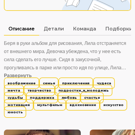
Описание
Детали
Команда
Подборки
Беря в руки альбом для рисования, Лила отстраняется
от внешнего мира. Девочка убеждена, что у нее есть
сила сделать его лучше. Сидя в закусочной,
прогуливаясь в парке или просто идя по улице, Лила
Развернуть
рисует линии, которые наполняют мир вокруг нее
воображение
семья
приключения
чудеса
волшебством. Наше воображение делает мир
мечта
творчество
подростки_и_молодежь
интереснее и лучше, превращая самые обычные
судьбы
поддержка
любовь
счастье
ситуации в удивительные приключения. Лила помогает
мотивация
мультфильм
вдохновение
искусство
окружающим людям почувствовать себя особенными
юность
незаметно для них. И тогда день каждого человека
наполняется надеждами и радостью. Интересно
смотреть, потому что: 1. Развивает силу воображения. 2.