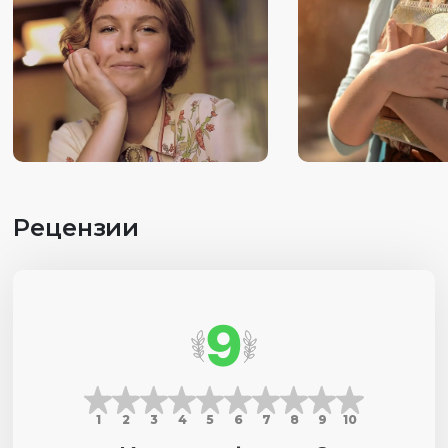
Учит оптимистично смотреть на мир, не унывать даже в
трудную минуту.
Рецензии
9
1
2
3
4
5
6
7
8
9
10