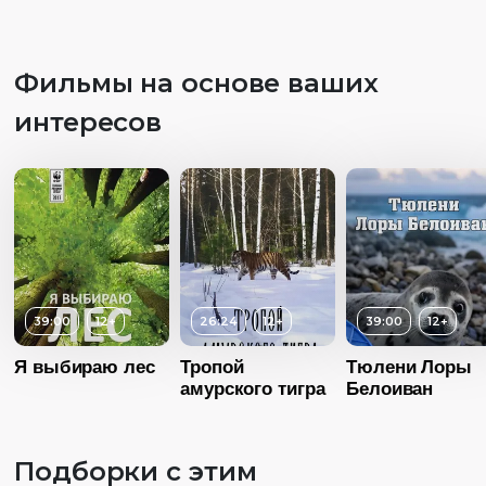
Длительность
Возраст
12:00
Фильмы на основе ваших
Длительность
Год
2014
03:00
интересов
Страна
Россия
Год
20
Язык
Русский
Возраст
3+
Страна
Росс
Длительность
Язык
Русск
03:00
Год
2008
Страна
Россия
39:00
12+
26:24
12+
39:00
12+
Язык
Русский
Я выбираю лес
Тропой
Тюлени Лоры
амурского тигра
Белоиван
Подборки с этим