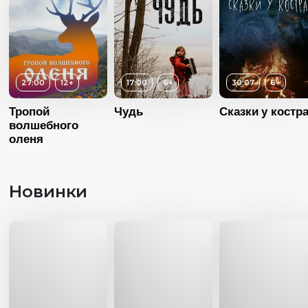
27:00
12+
17:00
6+
30:07
6+
Тропой
Чудь
Сказки у костр
волшебного
оленя
Новинки
Возраст
6+
Возраст
6+
Возраст
Длительность
Длительность
Длительность