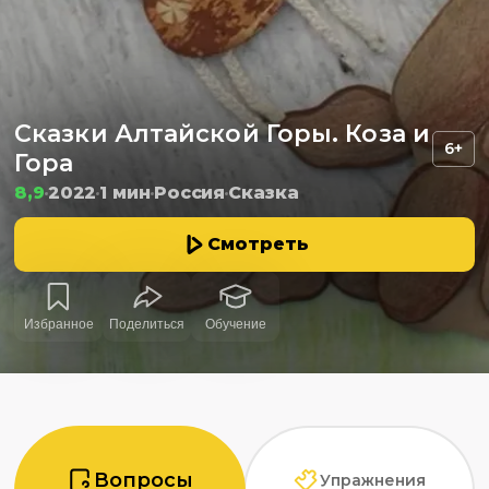
Сказки Алтайской Горы. Коза и
6+
Гора
8,9
2022
1 мин
Россия
Сказка
Смотреть
Избранное
Поделиться
Обучение
Вопросы
Упражнения