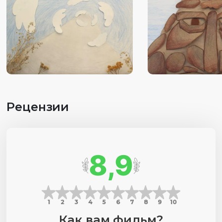
Рецензии
8,9
1
2
3
4
5
6
7
8
9
10
Как вам фильм?