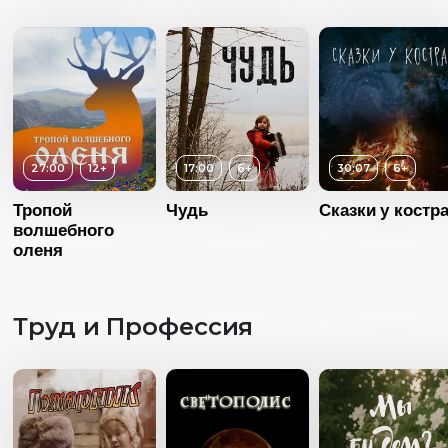
27:00
12+
17:00
6+
30:07
6+
Тропой
Чудь
Сказки у костр
волшебного
оленя
Труд и Профессия