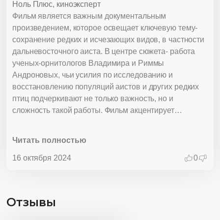
Ноль Плюс, киноэксперт
Фильм является важным документальным
произведением, которое освещает ключевую тему-
сохранение редких и исчезающих видов, в частности
дальневосточного аиста. В центре сюжета- работа
ученых-орнитологов Владимира и Риммы
Андроновых, чьи усилия по исследованию и
восстановлению популяций аистов и других редких
птиц подчеркивают не только важность, но и
сложность такой работы. Фильм акцентирует
внимание на том, как научные подходы и технологии
помогают ученым мониторить состояния популяций,
Читать полностью
а также на сложности выбора между различными
методами защиты природы. Особое внимание
16 октября 2024
0
уделяется разнице в подходах российских и западных
ученых, где российская методика, основанная на
естественном возвращении птиц в природу,
Отзывы
демонстрирует высокий уровень успеха в сравнении
с американской. Через пример жизни и работы