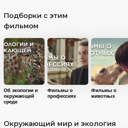
Подборки с этим
фильмом
Возраст
1
Возраст
12+
Длительность
19:24
Длительность
39:00
Год
20
Год
2015
Страна
Росс
Страна
Россия
Язык
Русск
Язык
Русский
Возраст
12+
Длительность
Об экологии и
Фильмы о
Фильмы о
26:24
окружающей
профессиях
животных
среде
Год
2017
Страна
Россия
Окружающий мир и экология
Язык
Русский