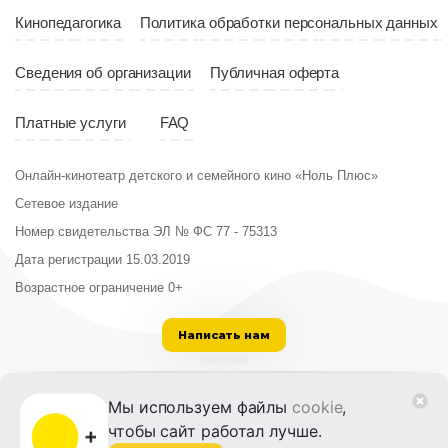
Кинопедагогика
Политика обработки персональных данных
Сведения об организации
Публичная оферта
Платные услуги
FAQ
Онлайн-кинотеатр детского и семейного кино «Ноль Плюс»
Сетевое издание
Номер свидетельства ЭЛ № ФС 77 - 75313
Дата регистрации 15.03.2019
Возрастное ограничение 0+
Написать нам
ООО «Институт развития кино и медиа»
Мы используем файлы
cookie
,
Лицензия на образовательную деятельность
чтобы сайт работал лучше.
№ Л035-01215-72/00614094 от 30 августа
2022 г.