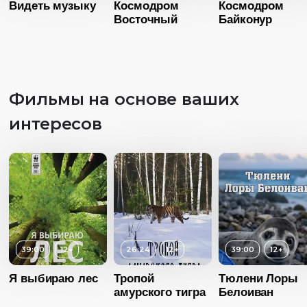
Видеть музыку
Космодром
Космодром
Восточный
Байконур
Фильмы на основе ваших
интересов
Возраст
3+
Возраст
Длительность
Длительность
04:00
04:00
Возраст
3+
Год
2016
Год
20
Длительность
Страна
Россия
05:00
Страна
Росс
39:00
12+
26:24
12+
39:00
12+
Язык
Русский
Год
2016
Язык
Русск
Я выбираю лес
Тропой
Тюлени Лоры
Страна
Россия
амурского тигра
Белоиван
Язык
Русский