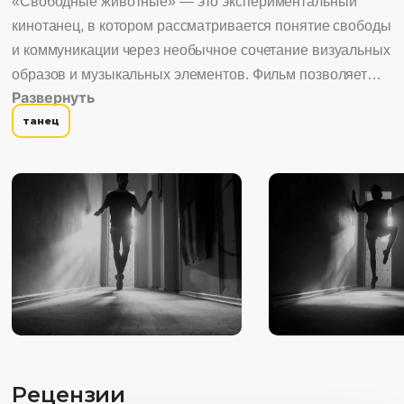
«Свободные животные» — это экспериментальный
кинотанец, в котором рассматривается понятие свободы
и коммуникации через необычное сочетание визуальных
образов и музыкальных элементов. Фильм позволяет
Развернуть
зрителю погрузиться в неповторимую атмосферу.
танец
Рецензии