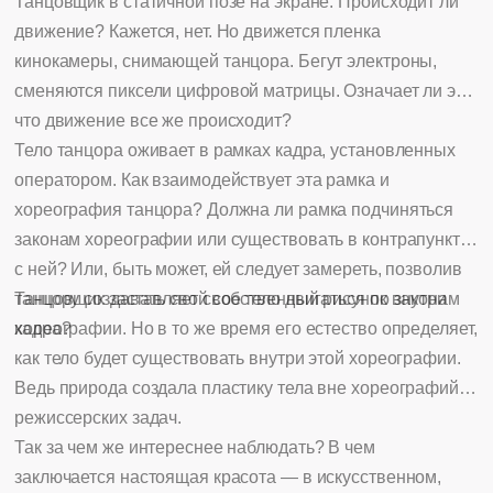
Танцовщик в статичной позе на экране. Происходит ли
движение? Кажется, нет. Но движется пленка
кинокамеры, снимающей танцора. Бегут электроны,
сменяются пиксели цифровой матрицы. Означает ли это,
что движение все же происходит?
Тело танцора оживает в рамках кадра, установленных
оператором. Как взаимодействует эта рамка и
хореография танцора? Должна ли рамка подчиняться
законам хореографии или существовать в контрапункте
с ней? Или, быть может, ей следует замереть, позволив
танцору создавать свой собственный рисунок внутри
Танцовщик заставляет свое тело двигаться по законам
кадра?
хореографии. Но в то же время его естество определяет,
как тело будет существовать внутри этой хореографии.
Ведь природа создала пластику тела вне хореографий и
режиссерских задач.
Так за чем же интереснее наблюдать? В чем
заключается настоящая красота — в искусственном,