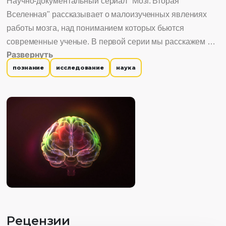
Научно-документальный сериал "Мозг. Вторая
Вселенная" рассказывает о малоизученных явлениях
работы мозга, над пониманием которых бьются
современные ученые. В первой серии мы расскажем о
Развернуть
синестезии - редком явлении, благодаря которому
познание
исследование
наука
человек может воспринимать дополнительные
сенсорные ощущения. Например, уникальный для
каждой буквы или слова цвет, не связанный с цветом
шрифта. Люди с синестезией совершенно здоровы, но
их восприятие окружающего мира сильно отличается от
восприятия большинства.
Рецензии