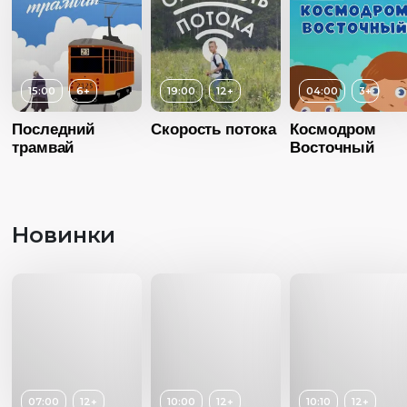
15:00
6+
19:00
12+
04:00
3+
Последний
Скорость потока
Космодром
трамвай
Восточный
Новинки
Возраст
12+
Возраст
3+
Длительность
Длительность
19:00
04:00
Возраст
Год
2016
Год
2016
07:00
12+
10:00
12+
10:10
12+
Длительность