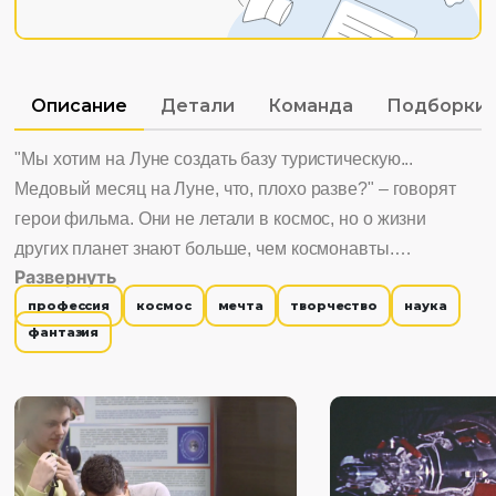
Описание
Детали
Команда
Подборки
"Мы хотим на Луне создать базу туристическую...
Медовый месяц на Луне, что, плохо разве?" – говорят
герои фильма. Они не летали в космос, но о жизни
других планет знают больше, чем космонавты.
Развернуть
Фантастические мечты и реальная научная работа на
профессия
космос
мечта
творчество
наука
фоне непростой истории страны. Место действия –
фантазия
Институт Космических Исследований. Фильм о том, что
наука должна быть международной. Всем 60-кам,
романтикам и мечтателям, посвящается.