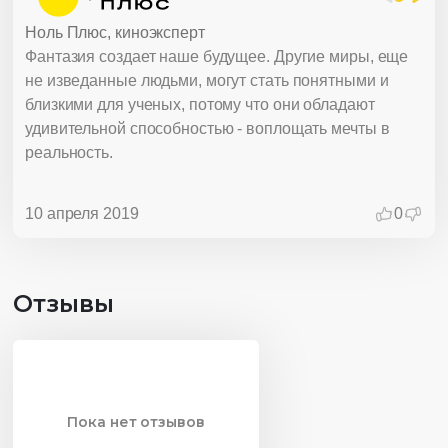
Ноль Плюс, киноэксперт
Фантазия создает наше будущее. Другие миры, еще
Фи
не изведанные людьми, могут стать понятными и
ре
близкими для ученых, потому что они обладают
Со
удивительной способностью - воплощать мечты в
ис
реальность.
оч
вре
эпо
10 апреля 2019
0
ра
ин
раз
ш
Отзывы
Чи
со
сво
31 
Пока нет отзывов