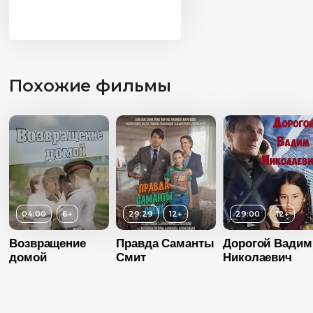
Похожие фильмы
04:00
6+
29:29
12+
29:00
12+
Возвращение
Правда Саманты
Дорогой Вадим
домой
Смит
Николаевич