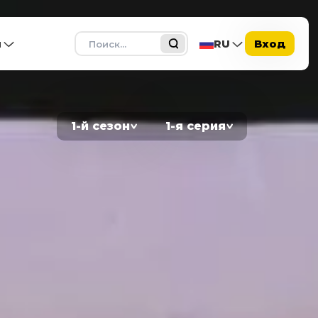
Поиск
ы
RU
Вход
1-й сезон
1-я серия