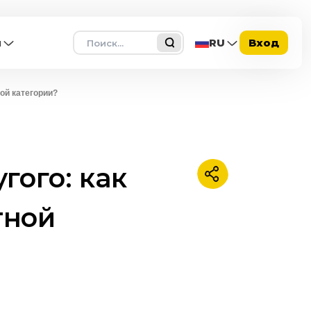
Поиск
ы
RU
Вход
ной категории?
гого: как
Поделиться
тной