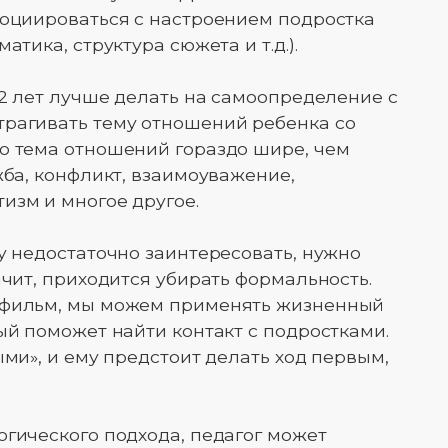
социироваться с настроением подростка
атика, структура сюжета и т.д.).
12 лет лучше делать на самоопределение с
трагивать тему отношений ребенка со
о тема отношений гораздо шире, чем
жба, конфликт, взаимоуважение,
изм и многое другое.
гу недостаточно заинтересовать, нужно
ачит, приходится убирать формальность.
тфильм, мы можем применять жизненный
ый поможет найти контакт с подростками.
ыми», и ему предстоит делать ход первым,
огического подхода, педагог может