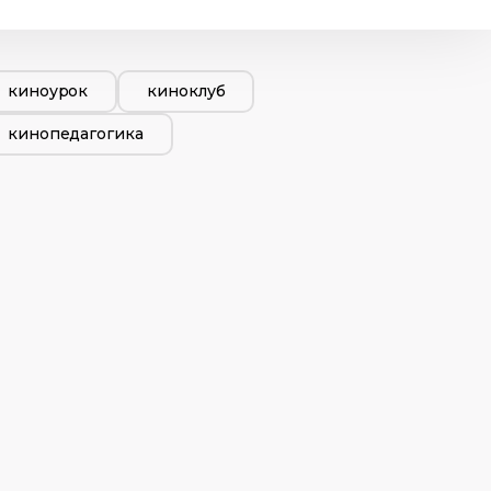
киноурок
киноклуб
кинопедагогика