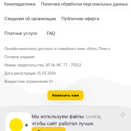
Кинопедагогика
Политика обработки персональных данных
Сведения об организации
Публичная оферта
Платные услуги
FAQ
Онлайн-кинотеатр детского и семейного кино «Ноль Плюс»
Сетевое издание
Номер свидетельства ЭЛ № ФС 77 - 75313
Дата регистрации 15.03.2019
Возрастное ограничение 0+
Написать нам
ООО «Институт развития кино и медиа»
Мы используем файлы
cookie
,
Лицензия на образовательную деятельность
чтобы сайт работал лучше.
№ Л035-01215-72/00614094 от 30 августа
2022 г.