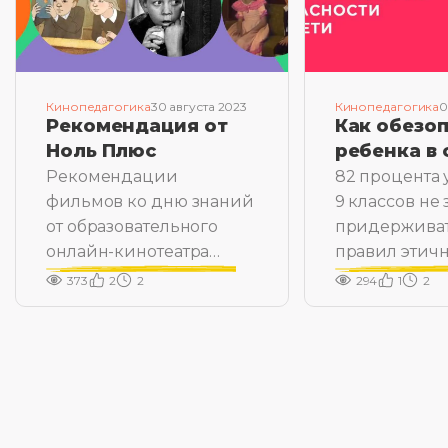
Кинопедагогика
30 августа 2023
Кинопедагогика
0
Рекомендация от
Как обезо
Ноль Плюс
ребенка в 
Рекомендации
82 процента 
фильмов ко дню знаний
9 классов не 
от образовательного
придержива
онлайн-кинотеатра
правил этич
«Ноль Плюс»
общения в с
373
2
2
294
1
2