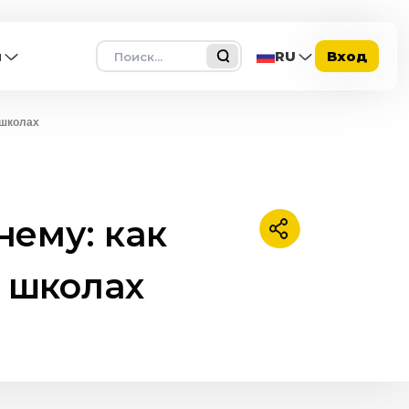
Поиск
ы
RU
Вход
 школах
нему: как
Поделиться
 школах