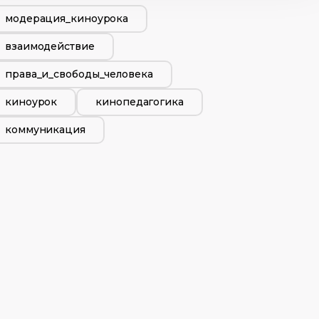
модерация_киноурока
взаимодействие
права_и_свободы_человека
киноурок
кинопедагогика
коммуникация