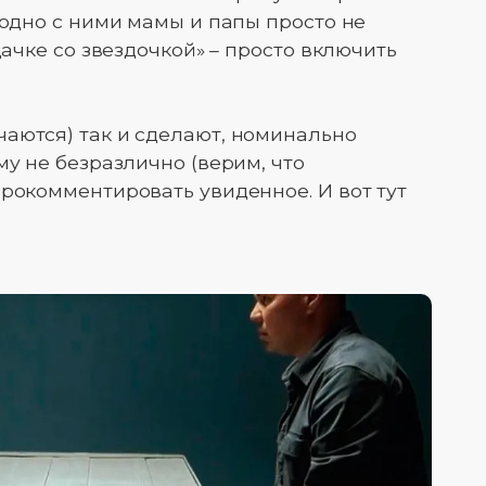
аодно с ними мамы и папы просто не
дачке со звездочкой» – просто включить
аются) так и сделают, номинально
му не безразлично (верим, что
прокомментировать увиденное. И вот тут