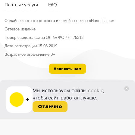
Платные услуги
FAQ
Онлайн-кинотеатр детского и семейного кино «Ноль Плюс»
Сетевое издание
Номер свидетельства ЭЛ № ФС 77 - 75313
Дата регистрации 15.03.2019
Возрастное ограничение 0+
Написать нам
ООО «Институт развития кино и медиа»
Мы используем файлы
cookie
,
Лицензия на образовательную деятельность
чтобы сайт работал лучше.
№ Л035-01215-72/00614094 от 30 августа
2022 г.
Отлично
© 2014-2026 Фонд «Жизнь и Дело»