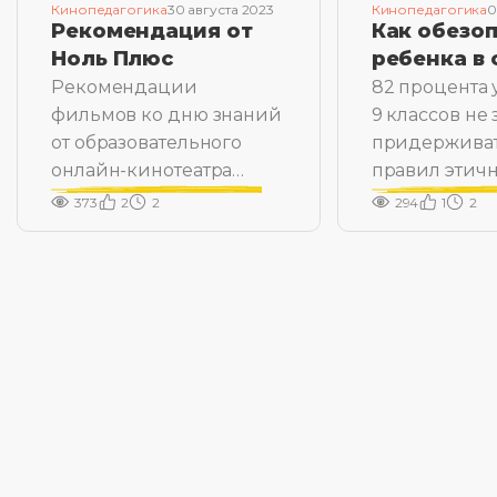
Кинопедагогика
30 августа 2023
Кинопедагогика
0
Рекомендация от
Как обезо
Ноль Плюс
ребенка в 
Рекомендации
82 процента 
фильмов ко дню знаний
9 классов не 
от образовательного
придержива
онлайн-кинотеатра
правил этич
«Ноль Плюс»
общения в с
373
2
2
294
1
2