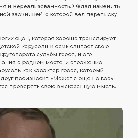
емя и нереализованность. Желая изменить
дной заочницей, с которой вел переписку
огих сцен, которая хорошо транслирует
 детской карусели и осмысливает свою
круговорота судьбы героя, и его
нания о родном месте, и отражение
русель как характер героя, который
друг произносит: «Может я еще не весь
тся проверять свою высказанную мысль.