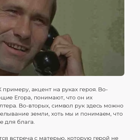
 примеру, акцент на руках героя. Во-
щие Егора, понимают, что он их
лтера. Во-вторых, символ рук здесь можно
делывание земли, хоть мы и понимаем, что
е для блага.
тся встреча с матерью, которую герой не