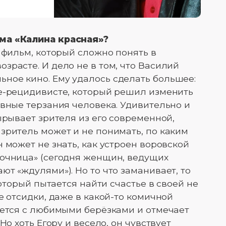
ма «Калина красная»?
 фильм, который сложно понять в
зрасте. И дело не в том, что Василий
ное кино. Ему удалось сделать большее:
ре-рецидивисте, который решил изменить
евные терзания человека. Удивительно и
ырывает зрителя из его современной,
зритель может и не понимать, по каким
 может не знать, как устроен воровской
аочница» (сегодня женщин, ведущих
т «ждулями»). Но то что заманивает, то
который пытается найти счастье в своей не
е отсидки, даже в какой-то комичной
ается с любимыми берёзками и отмечает
Но хоть Егору и весело, он чувствует