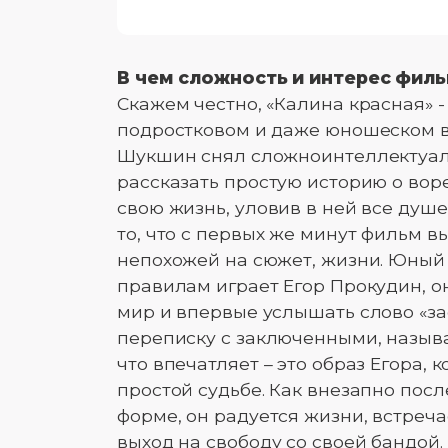
В чем сложность и интерес филь
Скажем честно, «Калина красная» -
подростковом и даже юношеском во
Шукшин снял сложноинтеллектуаль
рассказать простую историю о во
свою жизнь, уловив в ней все душ
то, что с первых же минут фильм в
непохожей на сюжет, жизни. Юный 
правилам играет Егор Прокудин, он
мир и впервые услышать слово «з
переписку с заключенными, называю
что впечатляет – это образ Егора, 
простой судьбе. Как внезапно посл
форме, он радуется жизни, встреч
выход на свободу со своей бандой. 