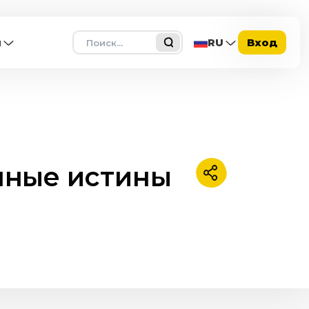
Поиск
ы
RU
Вход
нные истины
Поделиться