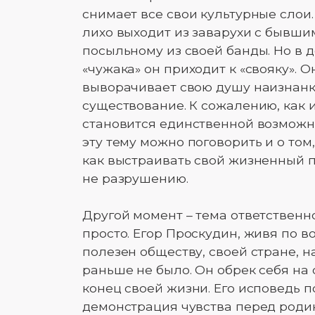
снимает все свои культурные слои.
лихо выходит из заварухи с бывши
посыльному из своей банды. Но в д
«чужака» он приходит к «свояку». О
выворачивает свою душу наизнанку
существование. К сожалению, как 
становится единственной возможно
эту тему можно поговорить и о том,
как выстраивать свой жизненный п
не разрушению.
Другой момент – тема ответственно
просто. Егор Проскудин, живя по в
полезен обществу, своей стране, н
раньше не было. Он обрек себя на 
конец своей жизни. Его исповедь п
демонстрация чувства перед роди