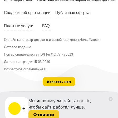
Сведения об организации
Публичная оферта
Платные услуги
FAQ
Онлайн-кинотеатр детского и семейного кино «Ноль Плюс»
Сетевое издание
Номер свидетельства ЭЛ № ФС 77 - 75313
Дата регистрации 15.03.2019
Возрастное ограничение 0+
Написать нам
ООО «Институт развития кино и медиа»
Мы используем файлы
cookie
,
Лицензия на образовательную деятельность
чтобы сайт работал лучше.
№ Л035-01215-72/00614094 от 30 августа
2022 г.
Отлично