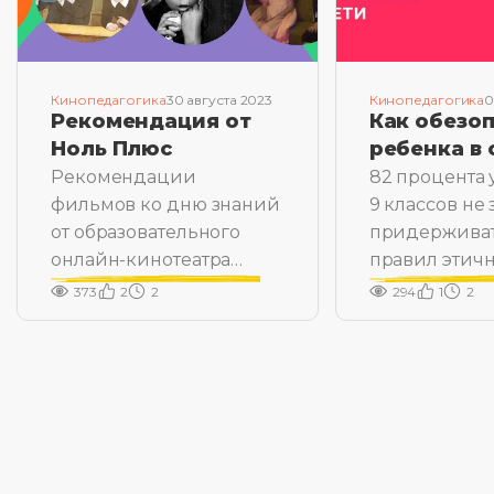
Кинопедагогика
30 августа 2023
Кинопедагогика
0
Рекомендация от
Как обезо
Ноль Плюс
ребенка в 
Рекомендации
82 процента 
фильмов ко дню знаний
9 классов не 
от образовательного
придержива
онлайн-кинотеатра
правил этич
«Ноль Плюс»
общения в с
373
2
2
294
1
2