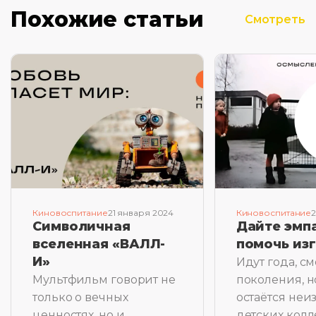
Похожие статьи
Смотреть
Киновоспитание
21 января 2024
Киновоспитание
2
Символичная
Дайте эмпа
вселенная «ВАЛЛ-
помочь из
И»
Идут года, с
Мультфильм говорит не
поколения, н
только о вечных
остаётся неи
ценностях, но и
детских колл