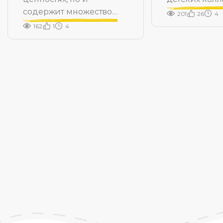
содержит множество
есть дети, ко
201
26
4
культурных кодов.
почему-то не
162
1
4
принимают о
Чаще всего э
страдают, но,
всё можно ис
как это сдела
короткометр
Вернера Хер
не хочет со 