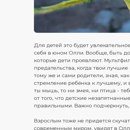
Для детей это будет увлекательно
себя в юном Олли. Вообще, быть доб
которые дети проявляют. Мультфи
предательства, когда твои лучшие
тому же и сами родители, зная, ка
стремление ребёнка к лучшему, и 
ты мышь, то ни змея, ни птица - т
от того, что детские незапятнанн
правильными. Важно подчеркнуть,
Взрослым тоже не придется скучать
современным миром, увидят в Олл