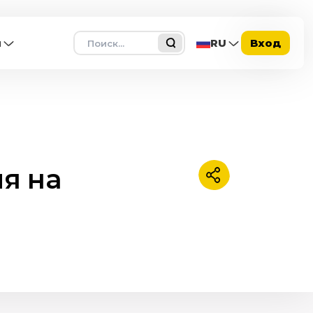
Поиск
ы
RU
Вход
я на
Поделиться