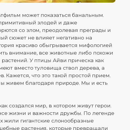
ьтфильм может показаться банальным.
 примитивный злодей и даже
орются со злом, преодолевая преграды и
ный сюжет не влияет негативно на
история красиво обыгрывается мифологией
ить внимание, все животные либо похожи
 растений. У птицы Айви прическа как
имеют вместо туловища ствол дерева, а
. Кажется, что это такой простой прием.
мы живем благодаря природе. Мы и есть
как создался мир, в котором живут герои.
нсе жизни и важности дружбы. По легенде
аях жили гигантские слонообразные
шебные растения, которые превращали