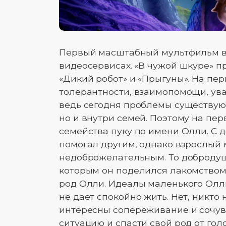
Первый масштабный мультфильм в э
видеосервисах. «В чужой шкуре» 
«Дикий робот» и «Прыгуны». На пе
толерантности, взаимопомощи, ува
ведь сегодня проблемы существую
но и внутри семей. Поэтому на пе
семейства пуку по имени Олли. С 
помогал другим, однако взрослый 
недоброжелательным. То добродушна
которым он поделился лакомством 
род Олли. Идеалы маленького Олли
не дает спокойно жить. Нет, никто 
интересны сопереживание и сочув
ситуацию и спасти свой род от гол