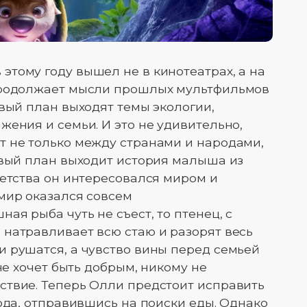
тому году вышел не в кинотеатрах, а на
продолжает мысли прошлых мультфильмов
рвый план выходят темы экологии,
жения и семьи. И это не удивительно,
т не только между странами и народами,
рвый план выходит история малыша из
детства он интересовался миром и
мир оказался совсем
я рыба чуть не съест, то птенец, с
натравливает всю стаю и разорят весь
 рушатся, а чувство вины перед семьей
не хочет быть добрым, никому не
ствие. Теперь Олли предстоит исправить
ода, отправившись на поиски еды. Однако