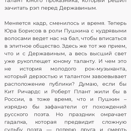
талант юного проказника, который решил
зачитать рэп перед Державиным.
Меняется кадр, сменилось и время. Теперь
Юра Борисов в роли Пушкина с кудрявыми
волосами ведет нас на бал, чтобы вписаться
в элитное общество. Здесь же тот же прием,
что и с Державиным, а весь высший свет
уже рукоплещет юному таланту. И чем это
не история молодого рок-музыканта,
который дерзостью и талантом завоевывает
расположение публики? Думаю, если бы
Кит Ричардс и Роберт Плант жили бы в
России, в тоже время, что и Пушкин –
изрядно бы зафанатели от похождений
русского поэта. Но праздник омрачает
гадалка, которая предвидит сложную
судьбу поэта — потерю друга и смерть