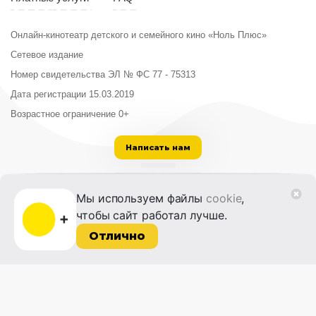
Онлайн-кинотеатр детского и семейного кино «Ноль Плюс»
Сетевое издание
Номер свидетельства ЭЛ № ФС 77 - 75313
Дата регистрации 15.03.2019
Возрастное ограничение 0+
Написать нам
ООО «Институт развития кино и медиа»
Мы используем файлы
cookie
,
Лицензия на образовательную деятельность
чтобы сайт работал лучше.
№ Л035-01215-72/00614094 от 30 августа
2022 г.
Отлично
© 2014-2026 Фонд «Жизнь и Дело»