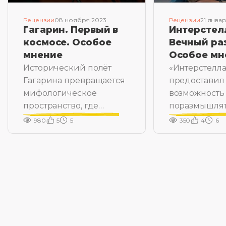
Рецензии
08 ноября 2023
Рецензии
21 янва
Гагарин. Первый в
Интерстел
космосе. Особое
Вечный ра
мнение
Особое мн
Исторический полёт
«Интерстелл
Гагарина превращается
предоставил
мифологическое
возможность
пространство, где
поразмышлят
рождается Герой
множестве с
980
5
5
350
4
6
тем.