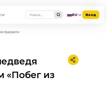
Поиск
ы
RU
Вход
 из будущего»
 медведя
Поделиться
м «Побег из