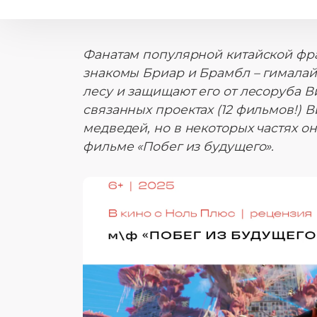
Фанатам популярной китайской фра
знакомы Бриар и Брамбл – гималай
лесу и защищают его от лесоруба Ви
связанных проектах (12 фильмов!) 
медведей, но в некоторых частях о
фильме «Побег из будущего».