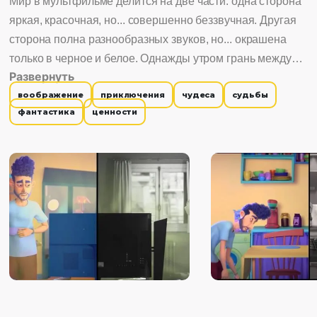
Мир в мультфильме делится на две части: одна сторона
яркая, красочная, но... совершенно беззвучная. Другая
сторона полна разнообразных звуков, но... окрашена
только в черное и белое. Однажды утром грань между
Развернуть
обоими мирами становится все тоньше и тоньше. Новые
воображение
приключения
чудеса
судьбы
ощущения навсегда изменят повседневную жизнь
фантастика
ценности
героев!