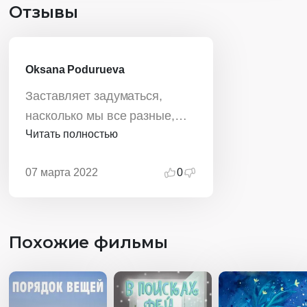
Отзывы
Oksana Podurueva
Заставляет задуматься,
насколько мы все разные,
Читать полностью
визуалы, аудиалы... И как
богаче становиля б наш мир,
07 марта 2022
0
если б мы слушали и
слышали... Смотрели б и
видели
Похожие фильмы