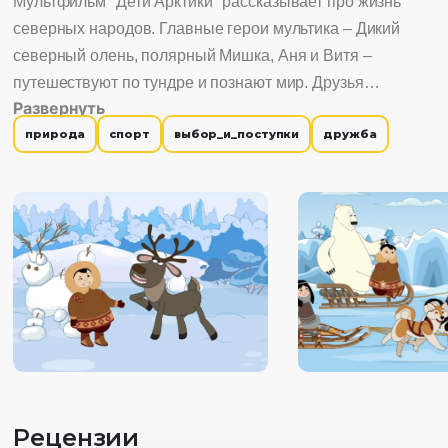
Мультфильм "Дети Арктики" рассказывает про жизнь
северных народов. Главные герои мультика – Дикий
северный олень, полярный Мишка, Аня и Витя –
путешествуют по тундре и познают мир. Друзья
Развернуть
постоянно попадают в разные передряги, но всегда
природа
спорт
выбор_и_поступки
дружба
выручают друг друга и добиваются своих целей.
Рецензии