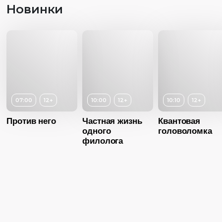
Новинки
Возраст
6+
Возраст
1
Длительность
06:00
Длительность
47:14
Год
2015
Возраст
18+
Год
20
Страна
Россия
Длительность
11:25
Страна
Росс
07:00
12+
10:00
12+
10:10
12+
Язык
Без диалогов
Год
2024
Язык
Русск
Против него
Частная жизнь
Квантовая
одного
головоломка
Страна
Россия
Возраст
1
филолога
Язык
Русский
Длительность
11:56
Год
20
Страна
Росс