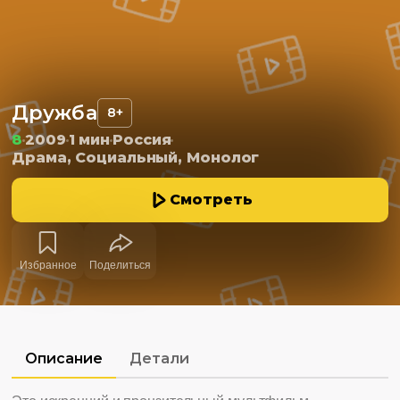
Дружба
8+
8
2009
1 мин
Россия
Драма, Социальный, Монолог
Смотреть
Избранное
Поделиться
Описание
Детали