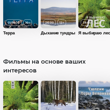
01:38:00
16+
26:00
12+
39:00
12+
Терра
Дыхание тундры
Я выбираю ле
Фильмы на основе ваших
интересов
Возраст
12+
Длительность
26:00