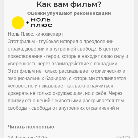
Как вам фильм?
Оценки улучшают рекомендации
Ноль Плюс, киноэксперт
Этот фильм - глубокая история о преодолении
страха, доверии и внутренней свободе. В центре
повествования - герои, которые находят свою силу и
уверенность через взаимодействие с лошадьми.
Этот фильм не только рассказывает о физических и
эмоциональных барьерах, с которыми сталкивается
человек, но и показывает, как важно научиться
доверять не только окружающим, но и себе. Через
призму отношений с животными раскрывается тема
свободы - свободы от внутренних ограничений и
страхов. Основной посыл фильма заключается в том,
что настоящее преодоление начинается внутри нас.
Читать полностью
Лошади становятся символом не только физической
силы и скорости, но и внутреннего роста, доверия и
13 февраля 2025
0