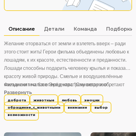
Описание
Детали
Команда
Подборки
Желание оторваться от земли и взлететь вверх – ради
этого стоит жить! Герои фильма объединены любовью к
лошадям, к их красоте, естественности и преданности.
Лошади способны подарить человеку крылья и показать
красоту живой природы. Смелые и воодушевлённые
наездники мчатся вперёд навстречу ветру и обретают
Фильм снят на базе Экоцентра "Самохвалово".
Развернуть
чувство свободы, благодаря их верным друзьям.
доброта
животные
любовь
эмоции
обращение_с_животными
внимание
выбор
возможности