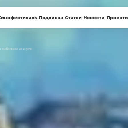
Кинофестиваль
Подписка
Статьи
Новости
Проект
: забавная история