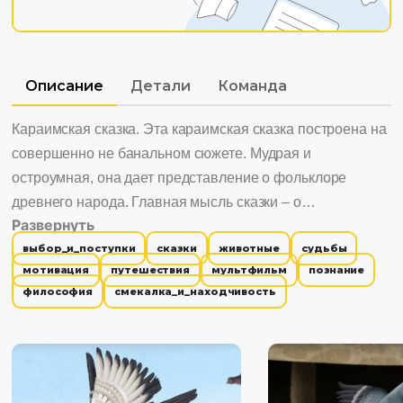
Описание
Детали
Команда
Караимская сказка. Эта караимская сказка построена на
совершенно не банальном сюжете. Мудрая и
остроумная, она дает представление о фольклоре
древнего народа. Главная мысль сказки – о
Развернуть
невозможности обмануть природу и занять
выбор_и_поступки
сказки
животные
судьбы
несвойственное место в жизни. И о том, что каждый
мотивация
путешествия
мультфильм
познание
хорош на своем месте. Интересно смотреть, потому что:
философия
смекалка_и_находчивость
1. Главная мысль сказки: будь тем – кто ты есть. 2.
Сказка учит не забывать о своем окружении, о своих
родных и близких.