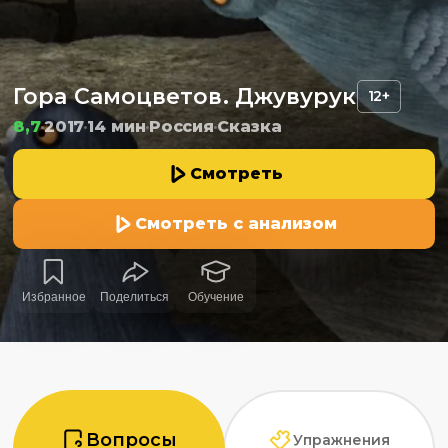
Гора Самоцветов. Джувурук
12+
8,7
2017
14 мин
Россия
Сказка
Смотреть
Смотреть с анализом
Избранное
Поделиться
Обучение
Вопросы
Упражнения