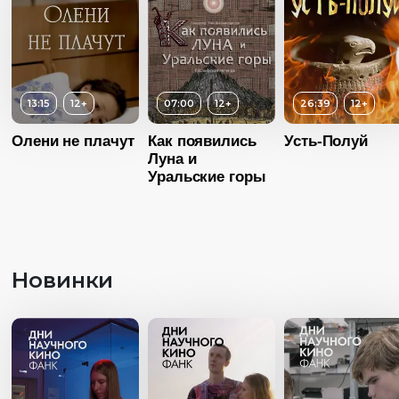
05:00
Язык
Русский
Год
2016
Страна
Россия
Язык
Русский
13:15
12+
07:00
12+
26:39
12+
Олени не плачут
Как появились
Усть-Полуй
Луна и
Уральские горы
Новинки
Возраст
1
Длительность
26:06
Год
20