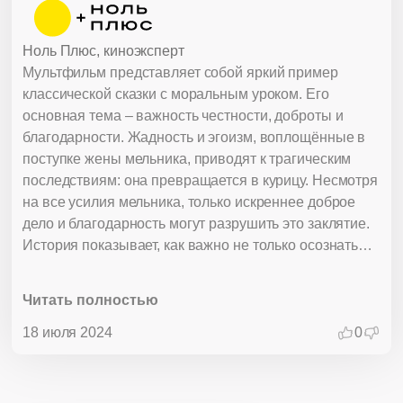
Ноль Плюс, киноэксперт
Мультфильм представляет собой яркий пример
классической сказки с моральным уроком. Его
основная тема – важность честности, доброты и
благодарности. Жадность и эгоизм, воплощённые в
поступке жены мельника, приводят к трагическим
последствиям: она превращается в курицу. Несмотря
на все усилия мельника, только искреннее доброе
дело и благодарность могут разрушить это заклятие.
История показывает, как важно не только осознать
свои ошибки, но и исправить их. Мельнику пришлось
не просто вернуть украденное, но и сделать больше –
Читать полностью
подарить петушка и зерно. Это подчеркивает
значимость искреннего раскаяния и стремления
18 июля 2024
0
помочь другим. Мультфильм также иллюстрирует
мощь благодарности. Когда старушка сказала
«Спасибо», все трудности исчезли, и жена мельника