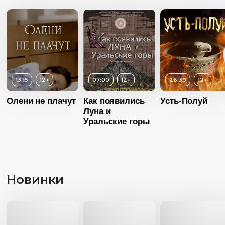
Страна
Россия
Длительность
05:00
Язык
Русский
Год
2016
Страна
Россия
Язык
Русский
13:15
12+
07:00
12+
26:39
12+
Олени не плачут
Как появились
Усть-Полуй
Луна и
Уральские горы
Новинки
Возраст
1
Длительность
26:06