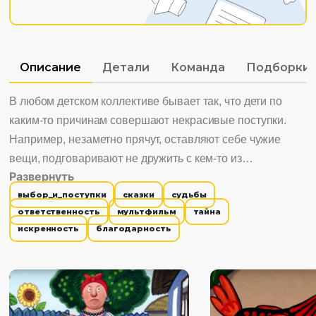
Описание
Детали
Команда
Подборки
В любом детском коллективе бывает так, что дети по
каким-то причинам совершают некрасивые поступки.
Например, незаметно прячут, оставляют себе чужие
вещи, подговаривают не дружить с кем-то из
Развернуть
одноклассников. Решение таких ситуаций требует от
выбор_и_поступки
сказки
судьбы
педагога, с одной стороны – принципиальности, а с
ответственность
мультфильм
тайна
другой – деликатности. Мультфильм даёт возможность
искренность
благодарность
на примере персонажей увидеть, что не стоит идти на
поводу у злобы, зависти и жадности. Герои помогают
понять, что делать, если совершил плохой поступок.