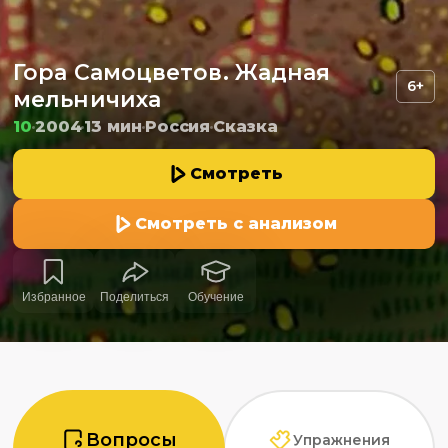
Гора Самоцветов. Жадная
6+
мельничиха
10
2004
13 мин
Россия
Сказка
Смотреть
Смотреть с анализом
Избранное
Поделиться
Обучение
Вопросы
Упражнения