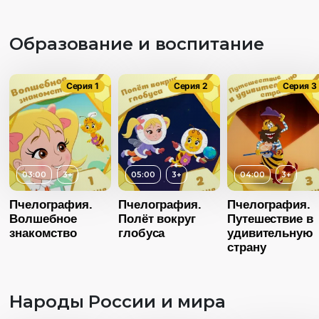
Образование и воспитание
Серия 1
Серия 2
Серия 3
03:00
3+
05:00
3+
04:00
3+
Возраст
Пчелография.
Пчелография.
Пчелография.
Волшебное
Полёт вокруг
Путешествие в
Длительность
03:00
знакомство
глобуса
удивительную
Возраст
3+
страну
Год
20
Длительность
04:00
Страна
Росс
Народы России и мира
Год
2016
Язык
Русск
Возраст
3+