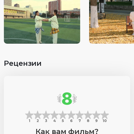
Рецензии
8
1
2
3
4
5
6
7
8
9
10
Как вам фильм?