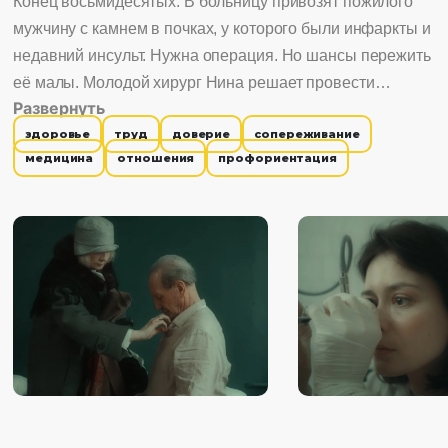
Конец восьмидесятых. В больницу привозят пожилого
мужчину с камнем в почках, у которого были инфаркты и
недавний инсульт. Нужна операция. Но шансы пережить
её малы. Молодой хирург Нина решает провести
Развернуть
операцию несмотря на то, что её коллеги настаивают
здоровье
труд
доверие
сопереживание
взять отказ пациента от операции. Ведь он все равно
медицина
отношения
профориентация
умрет, так хоть не по вине лечащих врачей. Огромный
риск, скептически настроенные коллеги, минимальные
шансы на успех и угроза оставить пятно на репутации
или искренняя вера пациента, надеющегося на лучшее?