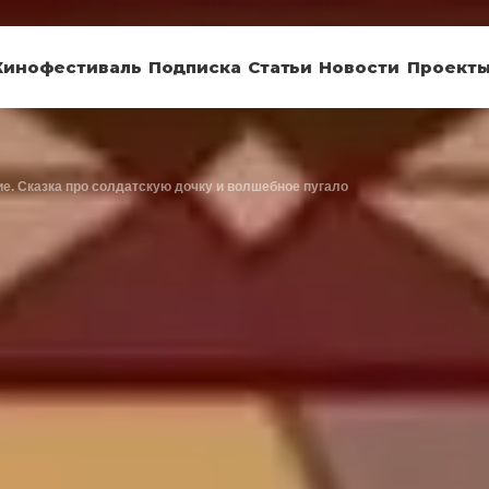
Кинофестиваль
Подписка
Статьи
Новости
Проект
е. Сказка про солдатскую дочку и волшебное пугало