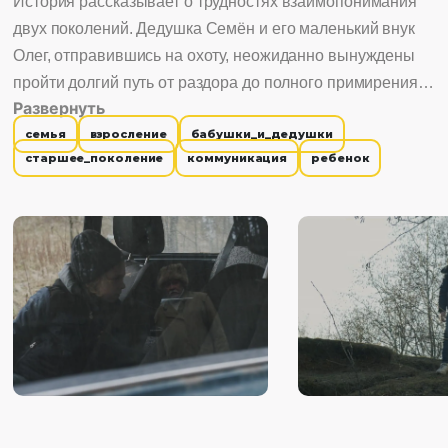
История рассказывает о трудностях взаимопонимания
двух поколений. Дедушка Семён и его маленький внук
Олег, отправившись на охоту, неожиданно вынуждены
пройти долгий путь от раздора до полного примирения.
Развернуть
Столкнувшись с рядом испытаний в лесу, представители
семья
взросление
бабушки_и_дедушки
как старшего, так и младшего поколения наконец могут
старшее_поколение
коммуникация
ребенок
принять отличия друг друга и научиться по-настоящему
уважать близкого человека, какими разными бы они ни
были.